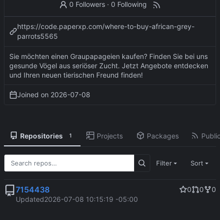
0 Followers
·
0 Following
https://code.paperxp.com/where-to-buy-african-grey-
parrots5565
Sie möchten einen Graupapageien kaufen? Finden Sie bei uns
gesunde Vögel aus seriöser Zucht. Jetzt Angebote entdecken
und Ihren neuen tierischen Freund finden!
Joined on
2026-07-08
Repositories
Projects
Packages
Public
1
Filter
Sort
7154438
0
0
0
Updated
2026-07-08 10:15:19 -05:00