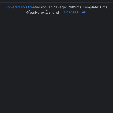
Powered by Gitea
Version: 1.27.1
Page:
7402ms
Template:
0ms
Licenses
API
earl-grey
English